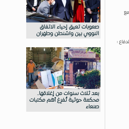
مع
صعوبات تعيق إحياء الاتفاق
النووي بين واشنطن وطهران
دفاع :
بعد ثلاث سنوات من إغلاقها..
محكمة حوثية تُفرِغ أهم مكتبات
صنعاء