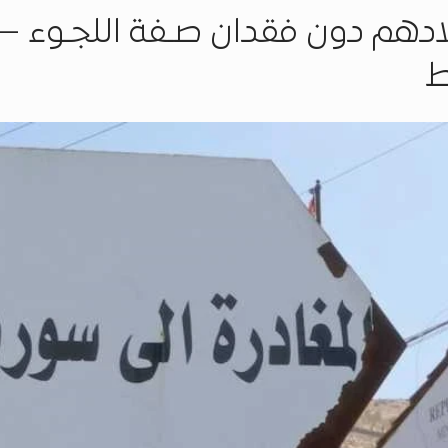
بلادهم دون فقدان صـفة اللجـوء –
ط