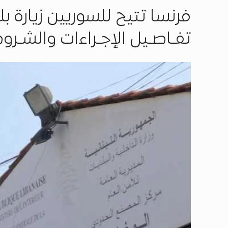
فرنسا تتيح للسوريين زيارة 
تفـاصـيل الإجـراءات والشـرو