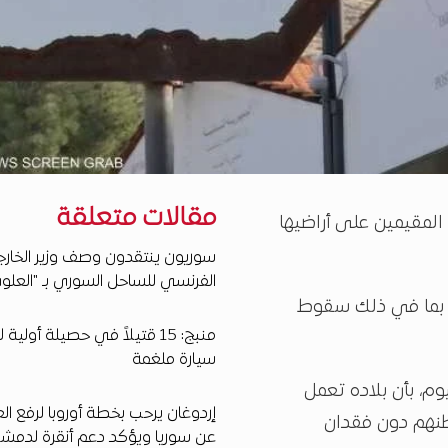
مقالات متعلقة
المقيمين على أراضيها
سوريون ينتقدون وصف وزير الخارج
الفرنسي للساحل السوري بـ "العلو
ا، بما في ذلك سقوط
منبج: 15 قتيلاً في حصيلة أولية 
سيارة ملغمة
م، بأن بلاده تعمل
إردوغان يرحب بخطة أوروبا لرفع ال
طنهم دون فقدان
عن سوريا ويؤكد دعم أنقرة لدمش