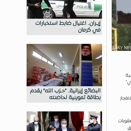
إيـران.. اغتيال ضابط استخبارات
في كرمان
ية
ي"
البضائع إيرانية.. "حـزب الله" يقدم
بطاقة تموينية لحاضنته
لانفجار
عقوبات
ق