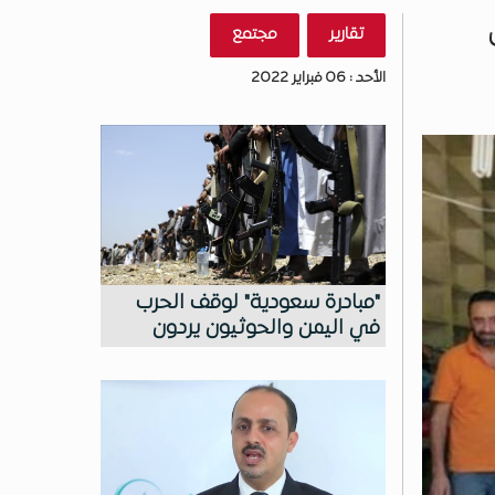
تقارير
مجتمع
الأحد : 06 فبراير 2022
"مبادرة سعودية" لوقف الحرب
في اليمن والحوثيون يردون