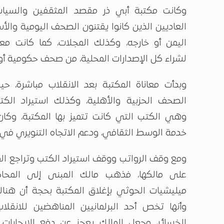
وكانت مكتبة أبي ذر مقصد المثقفين والسيا
العاديين الذين كانوا يقتنون الصحف اليومية والأ
اليمن أو خارجه، وكذلك المجلات، كما كانت م
لشراء كل الإصدارات المحلية، من صحف حكومية أو
وبدأت معاناة المكتبة بعد الانقلاب مباشرة، ح
الصحف الحزبية والأهلية، وكذلك استيراد الكت
وهي الكتب التي كانت تتميز بها المكتبة، وكان
خدمة الوسط الثقافي، ودعم الاتجاه التنويري في 
ومع وقف الرواتب ووقف استيراد الكتب وتراجع المب
على مالكها، فذهب مالك المبنى إلى المح
ميليشيات الحوثي بإغلاق المكتبة بحجة أن هناك ت
وأنها تخص أحد البرلمانيين المناهضين للانق
الخسائر، وجعل المالك يعجز عن دفع الإيجارات