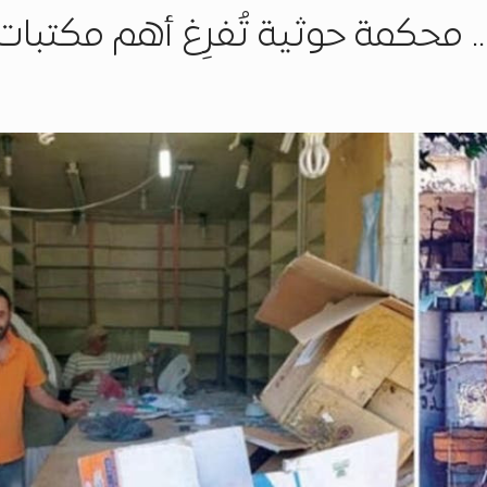
. محكمة حوثية تُفرِغ أهم مكتبات