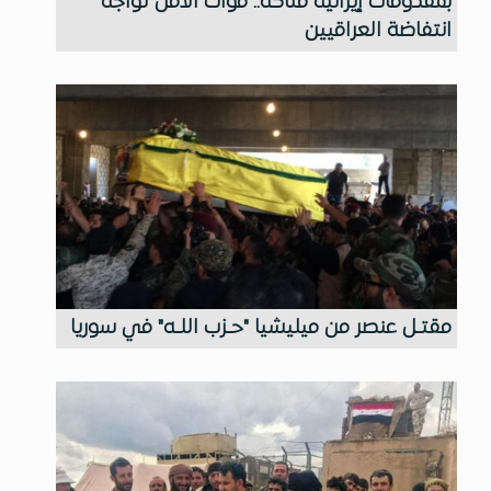
بمقذوفات إيرانية فتاكة.. قوات الأمن تواجه
انتفاضة العراقيين
مقتـل عنصر من ميليشيا "حـزب اللـه" في سوريا