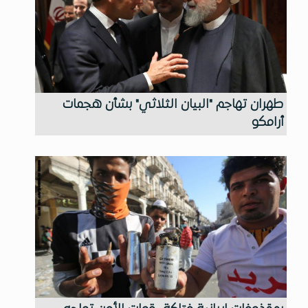
طهران تهاجم "البيان الثلاثي" بشأن هجمات
أرامكو