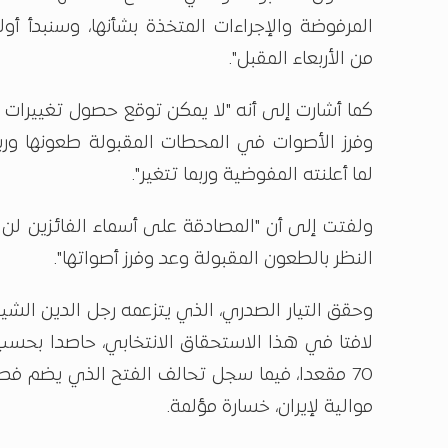
المرفوضة والإجراءات المتخذة بشأنها، وسنبدأ أول
من الأربعاء المقبل".
كما أشارت إلى أنه "لا يمكن توقع حصول تغييرات ف
وفرز الأصوات في المحطات المقبولة طعونها وربم
لما أعلنته المفوضية وربما تتغير".
ولفتت إلى أن "المصادقة على أسماء الفائزين لن تت
النظر بالطعون المقبولة وعد وفرز أصواتها".
وحقق التيار الصدري، الذي يتزعمه رجل الدين الشي
لافتا في هذا الاستحقاق الانتخابي، حاصدا بحسب ا
70 مقعدا، فيما سجل تحالف الفتح الذي يضم ف
موالية لإيران، خسارة مؤلمة.