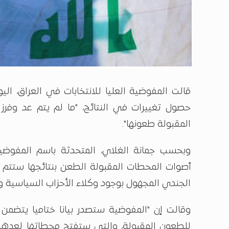
قالت المفوضية العليا للانتخابات في العراق، اليوم
حصول تغييرات في النتائج، "ما لم يتم عد وفر
المقبولة طعونها".
وبحسب جمانة الغلاي، المتحدثة باسم المفوضية
أصوات المحطات المقبولة الطعن بنتائجها ستت
الجندي المجهول بوجود وكلاء الأحزاب السياسية و
وقالت إن "المفوضية ستصدر بيانا ختاميا يتضمن 
للطعون المقبولة، والتي ستفتح محطاتها لعدها 